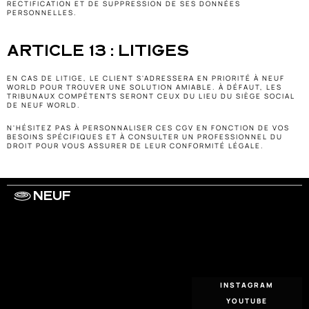
RECTIFICATION ET DE SUPPRESSION DE SES DONNÉES 
PERSONNELLES.
ARTICLE 13 : LITIGES
EN CAS DE LITIGE, LE CLIENT S'ADRESSERA EN PRIORITÉ À NEUF 
WORLD POUR TROUVER UNE SOLUTION AMIABLE. À DÉFAUT, LES 
TRIBUNAUX COMPÉTENTS SERONT CEUX DU LIEU DU SIÈGE SOCIAL 
DE NEUF WORLD.
N'HÉSITEZ PAS À PERSONNALISER CES CGV EN FONCTION DE VOS 
BESOINS SPÉCIFIQUES ET À CONSULTER UN PROFESSIONNEL DU 
DROIT POUR VOUS ASSURER DE LEUR CONFORMITÉ LÉGALE.
NEUF
WORK WITH US
ARTISTS
PRIVACY
LEGAL
INFORMATIONS
CONTACT
INSTAGRAM
YOUTUBE